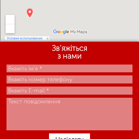
Зв’яжіться
з нами