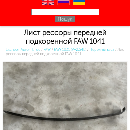
en
ru
uk
Лист рессоры передней
подкоренной FAW 1041
Експерт Авто-Плюс
/
FAW
/
FAW 1031 (V=2.54L)
/
Передній міст
/
Лист
рессоры передней подкоренной FAW 1041