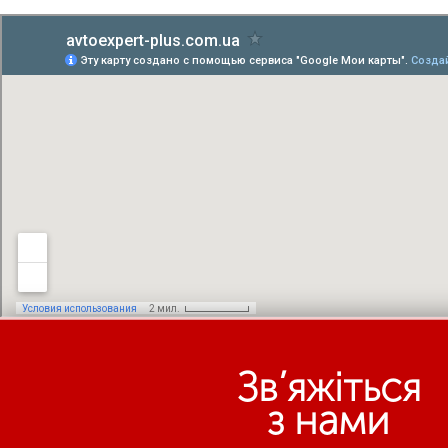
Зв’яжіться
з нами