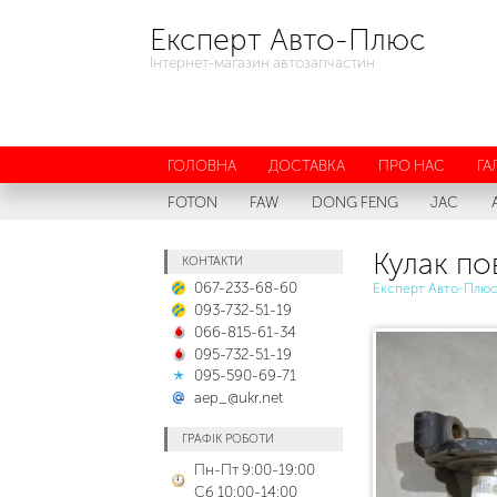
Експерт Авто-Плюс
Інтернет-магазин автозапчастин
ГОЛОВНА
ДОСТАВКА
ПРО НАС
ГА
FOTON
FAW
DONG FENG
JAC
Кулак по
КОНТАКТИ
067-233-68-60
Експерт Авто-Плю
093-732-51-19
066-815-61-34
095-732-51-19
095-590-69-71
aep_@ukr.net
ГРАФІК РОБОТИ
Пн-Пт 9:00-19:00
Сб 10:00-14:00