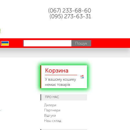
(067) 233-68-60
(095) 273-63-31
!
uk
Корзина
У вашому кошику
немає товарів
ПРО НАС
Дилери
,
Партнери
Відгуки
Наш склад