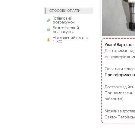
СПОСОБИ ОПЛАТИ
Готівковий
розрахунок
Безготівковий
розрахунок
Накладений платіж
(+3%)
Увага! Вартість 
Для отримання д
менеджерів комп
Оплатити товар 
При оформленні
Доставка здійс
При замовленні 
габаритів).
Можлива доставк
Свято-Петрівське