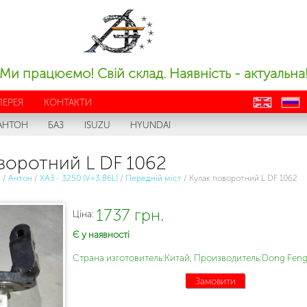
Ми працюємо! Свій склад. Наявність - актуальна
ЛЕРЕЯ
КОНТАКТИ
en
ru
АНТОН
БАЗ
ISUZU
HYUNDAI
воротний L DF 1062
с
/
Антон
/
ХАЗ - 3250 (V=3.86L)
/
Передній міст
/
Кулак поворотний L DF 1062
1737 грн.
Ціна:
Є у наявності
Страна изготовитель:Китай, Производитель:Dong Feng
Замовити