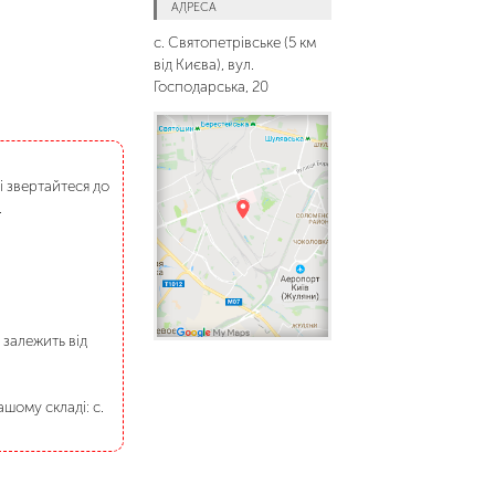
АДРЕСА
с. Святопетрівське (5 км
від Києва), вул.
Господарська, 20
і звертайтеся до
.
 залежить від
шому складі: с.