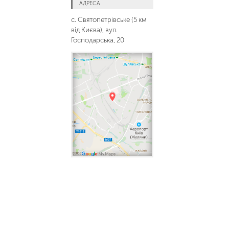
АДРЕСА
с. Святопетрівське (5 км
від Києва), вул.
Господарська, 20