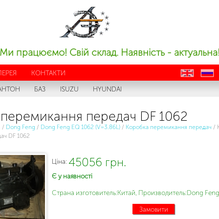
Ми працюємо! Свій склад. Наявність - актуальна
ЛЕРЕЯ
КОНТАКТИ
en
ru
АНТОН
БАЗ
ISUZU
HYUNDAI
 перемикання передач DF 1062
с
/
Dong Feng
/
Dong Feng EQ 1062 (V=3.86L)
/
Коробка перемикання передач
/
ач DF 1062
45056 грн.
Ціна:
Є у наявності
Страна изготовитель:Китай, Производитель:Dong Feng
Замовити