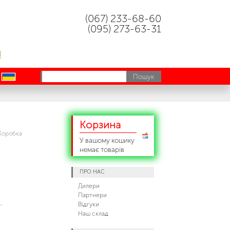
(067) 233-68-60
(095) 273-63-31
!
uk
Корзина
Коробка
У вашому кошику
немає товарів
ПРО НАС
Дилери
Партнери
,
Відгуки
Наш склад