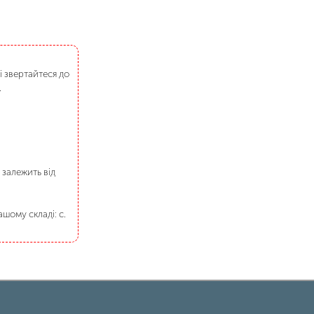
і звертайтеся до
.
 залежить від
шому складі: с.