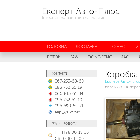
Експерт Авто-Плюс
Інтернет-магазин автозапчастин
ГОЛОВНА
ДОСТАВКА
ПРО НАС
ГА
FOTON
FAW
DONG FENG
JAC
Коробка
КОНТАКТИ
067-233-68-60
Експерт Авто-Плю
093-732-51-19
перемикання перед
066-815-61-34
095-732-51-19
095-590-69-71
aep_@ukr.net
ГРАФІК РОБОТИ
Пн-Пт 9:00-19:00
Сб 10:00-14:00