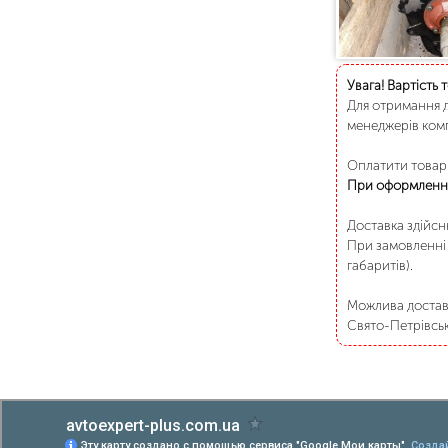
Увага! Вартість 
Для отримання д
менеджерів комп
Оплатити товар 
При оформленні
Доставка здійс
При замовленні 
габаритів).
Можлива доставк
Свято-Петрівське