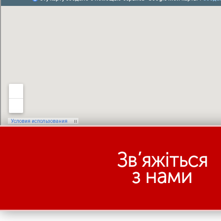
Зв’яжіться
з нами