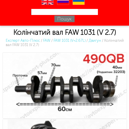
en
ru
uk
Колінчатий вал FAW 1031 (V 2.7)
Експерт Авто-Плюс
/
FAW
/
FAW 1031 (V=2.67L)
/
Двигун
/
Колінчатий
вал FAW 1031 (V 2.7)