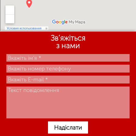
Зв’яжіться
з нами
Надіслати