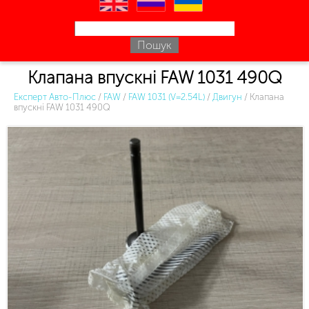
en
ru
uk
Клапана впускні FAW 1031 490Q
Експерт Авто-Плюс
/
FAW
/
FAW 1031 (V=2.54L)
/
Двигун
/
Клапана
впускні FAW 1031 490Q