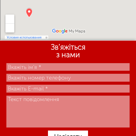
Зв’яжіться
з нами