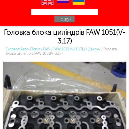
en
ru
uk
Головка блока циліндрів FAW 1051(V-
3,17)
Експерт Авто-Плюс
/
FAW
/
FAW 1031 (V=3.17L)
/
Двигун
/
Головка
блока циліндрів FAW 1051(V-3,17)