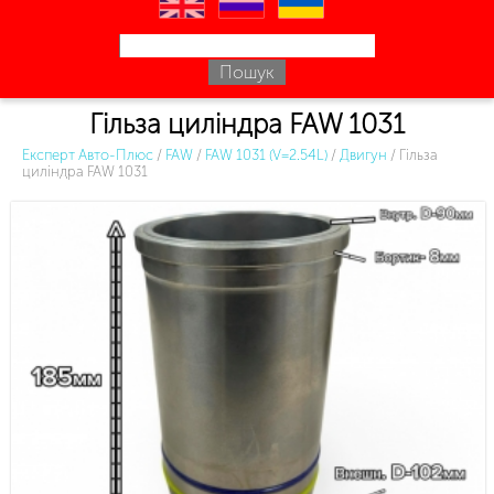
en
ru
uk
Гільза циліндра FAW 1031
Експерт Авто-Плюс
/
FAW
/
FAW 1031 (V=2.54L)
/
Двигун
/
Гільза
циліндра FAW 1031