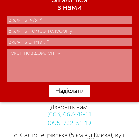
з нами
Надіслати
Дзвоніть нам:
(063) 667-78-51
(095) 732-51-19
с. Святопетрівське (5 км від Києва), вул.