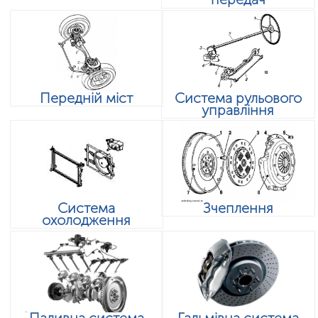
Передній міст
Система рульового
управління
Система
Зчеплення
охолодження
Паливна система
Гальмівна система