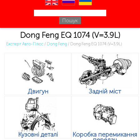
en
ru
uk
Dong Feng EQ 1074 (V=3.9L)
Експерт Авто-Плюс
/
Dong Feng
/
Dong Feng EQ 1074 (V=3.9L)
Двигун
Задній міст
Кузовні деталі
Коробка перемикання
передач