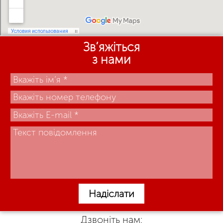
Зв’яжіться
з нами
Надіслати
Дзвоніть нам: