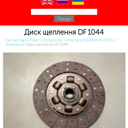
en
ru
uk
Диск щеплення DF 1044
Експерт Авто-Плюс
/
Dong Feng
/
Dong Feng EQ 1044 (V=3.76L)
/
Зчеплення
/
Диск щеплення DF 1044