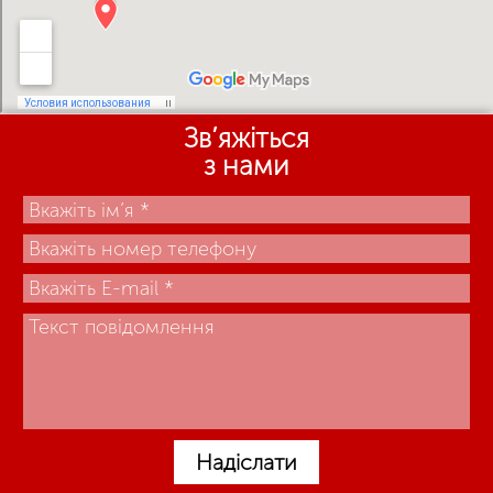
Зв’яжіться
з нами
Надіслати