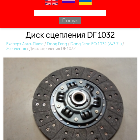
en
ru
uk
Диск сцепления DF 1032
Експерт Авто-Плюс
/
Dong Feng
/
Dong Feng EQ 1032 (V=3.7L)
/
Зчеплення
/
Диск сцепления DF 1032