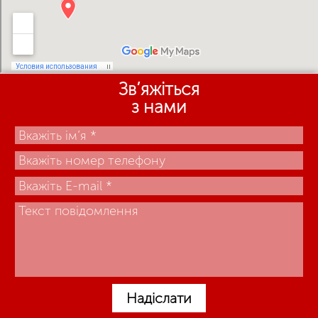
Зв’яжіться
з нами
Надіслати