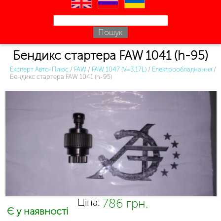
en
ru
uk
Бендикс стартера FAW 1041 (h-95)
Експерт Авто-Плюс
/
FAW
/
FAW 1047 (V=3.17L)
/
Електрообладнання
/
Бендикс стартера FAW 1041 (h-95)
786 грн.
Ціна:
Є у наявності