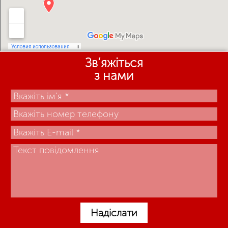
Зв’яжіться
з нами
Надіслати