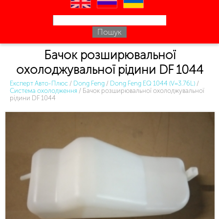
en
ru
uk
Бачок розширювальної
охолоджувальної рідини DF 1044
Експерт Авто-Плюс
/
Dong Feng
/
Dong Feng EQ 1044 (V=3.76L)
/
Система охолодження
/
Бачок розширювальної охолоджувальної
рідини DF 1044