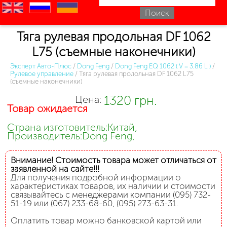
en
ru
uk
Тяга рулевая продольная DF 1062
L75 (съемные наконечники)
Эксперт Авто-Плюс
/
Dong Feng
/
Dong Feng EQ 1062 ( V = 3.86 L )
/
Рулевое управление
/
Тяга рулевая продольная DF 1062 L75
(съемные наконечники)
1320 грн.
Цена:
Товар ожидается
Страна изготовитель:Китай,
Производитель:Dong Feng,
Внимание! Стоимость товара может отличаться от
заявленной на сайте!!!
Для получения подробной информации о
характеристиках товаров, их наличии и стоимости
связывайтесь с менеджерами компании (095) 732-
51-19 или (067) 233-68-60, (095) 273-63-31.
Оплатить товар можно банковской картой или