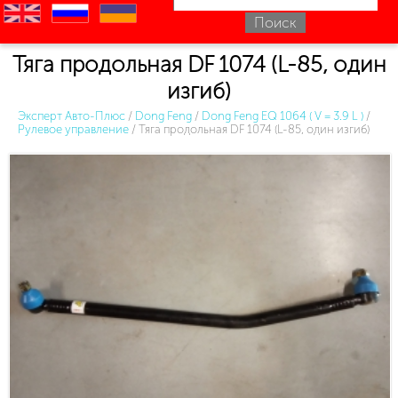
en
ru
uk
Тяга продольная DF 1074 (L-85, один
изгиб)
Эксперт Авто-Плюс
/
Dong Feng
/
Dong Feng EQ 1064 ( V = 3.9 L )
/
Рулевое управление
/
Тяга продольная DF 1074 (L-85, один изгиб)