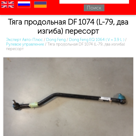
en
ru
uk
Тяга продольная DF 1074 (L-79, два
изгиба) пересорт
Эксперт Авто-Плюс
/
Dong Feng
/
Dong Feng EQ 1064 ( V = 3.9 L )
/
Рулевое управление
/
Тяга продольная DF 1074 (L-79, два изгиба)
пересорт