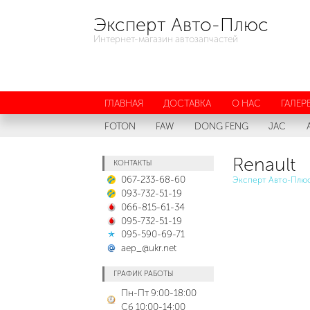
Эксперт Авто-Плюс
Интернет-магазин автозапчастей
ГЛАВНАЯ
ДОСТАВКА
О НАС
ГАЛЕР
FOTON
FAW
DONG FENG
JAC
Renault
КОНТАКТЫ
067-233-68-60
Эксперт Авто-Плю
093-732-51-19
066-815-61-34
095-732-51-19
095-590-69-71
aep_@ukr.net
ГРАФИК РАБОТЫ
Пн-Пт 9:00-18:00
Сб 10:00-14:00