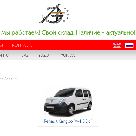
Мы работаем! Свой склад. Наличие - актуально!
ЕЯ
КОНТАКТЫ
en
ru
АНТОН
БАЗ
ISUZU
HYUNDAI
с
/
Renault
Renault Kangoo (V=1.5 Dci)