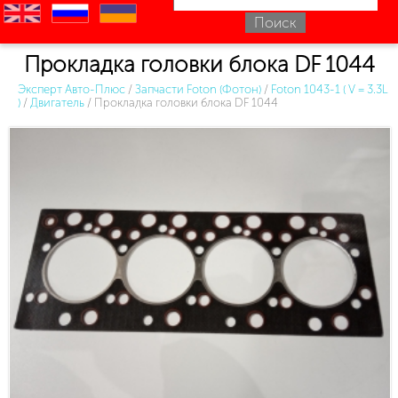
en
ru
uk
Прокладка головки блока DF 1044
Эксперт Авто-Плюс
/
Запчасти Foton (Фотон)
/
Foton 1043-1 ( V = 3.3L
)
/
Двигатель
/
Прокладка головки блока DF 1044