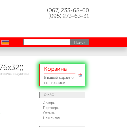
(067) 233-68-60
(095) 273-63-31
uk
76х32))
Корзина
товика редуктора
В вашей корзине
нет товаров
О НАС
Дилеры
Партнеры
,
Отзывы
Наш склад