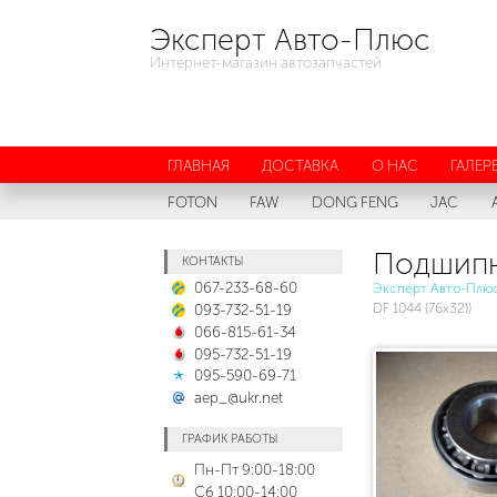
Эксперт Авто-Плюс
Интернет-магазин автозапчастей
ГЛАВНАЯ
ДОСТАВКА
О НАС
ГАЛЕР
FOTON
FAW
DONG FENG
JAC
Подшипни
КОНТАКТЫ
067-233-68-60
Эксперт Авто-Плю
093-732-51-19
DF 1044 (76х32))
066-815-61-34
095-732-51-19
095-590-69-71
aep_@ukr.net
ГРАФИК РАБОТЫ
Пн-Пт 9:00-18:00
Сб 10:00-14:00