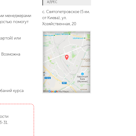
АДРЕС
с. Святопетровское (5 км.
шими менеджерами
от Киева), ул.
адостью помогут
Хозяйственная, 20
картой) или
. Возможна
ебаний курса
мости
3-31.