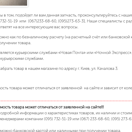
ны в том, подойдет ли вам данная запчасть, проконсультируйтесь с на
)732-51-19 или (067)233-68-60, (095)273-63-31. Наши специалисты с р
ответят на все интересующие вас вопросы.
ожно как по безналичному расчету (на расчетный счёт или банковской 
олучении товара.
вляется курьерскими службами «Новая Почта» или «Ночной Экспресс»
 курьерскими службами.
абрать товар в нашем магазине по адресу г. Киев, ул. Качалова 3.
сть товара может отличаться от заявленной на сайте и зависит от кол
ость товара может отличаться от заявленной на сайте!!!
подробной информации о характеристиках товаров, их наличии и стои
менеджерами компании (095) 732-51-19 или (067) 233-68-60, (095) 273-6
 можно банковской картой или наличными при получении товара.