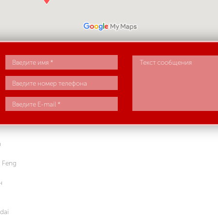
n
 Feng
н
dai