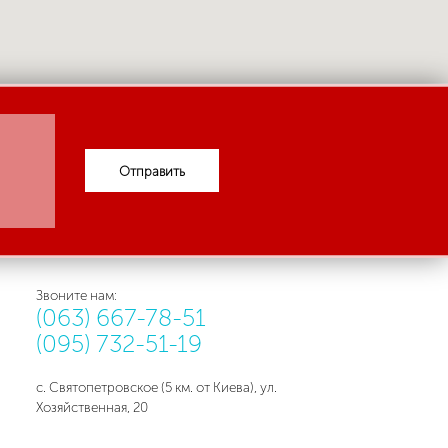
Отправить
Звоните нам:
(063) 667-78-51
(095) 732-51-19
с. Святопетровское (5 км. от Киева), ул.
Хозяйственная, 20