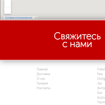
Свяжитесь
с нами
Главная
Foto
Доставка
Faw
О нас
Dong
Галерея
Jac
Контакты
Анто
Баз
Isuzu
Hyun