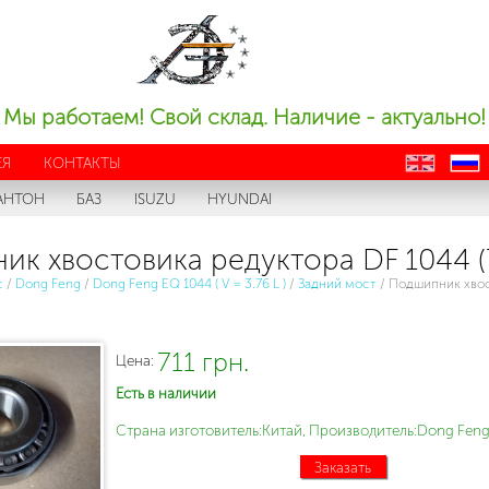
Мы работаем! Свой склад. Наличие - актуально!
ЕЯ
КОНТАКТЫ
en
ru
АНТОН
БАЗ
ISUZU
HYUNDAI
к хвостовика редуктора DF 1044 (
с
/
Dong Feng
/
Dong Feng EQ 1044 ( V = 3.76 L )
/
Задний мост
/
Подшипник хвос
711 грн.
Цена:
Есть в наличии
Страна изготовитель:Китай, Производитель:Dong Feng
Заказать