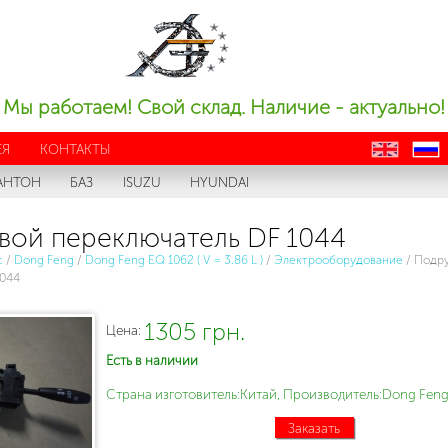
Мы работаем! Свой склад. Наличие - актуально!
ЕЯ
КОНТАКТЫ
en
ru
АНТОН
БАЗ
ISUZU
HYUNDAI
вой переключатель DF 1044
с
/
Dong Feng
/
Dong Feng EQ 1062 ( V = 3.86 L )
/
Электрооборудование
/
Подр
1044
1305 грн.
Цена:
Есть в наличии
Страна изготовитель:Китай, Производитель:Dong Feng
Заказать