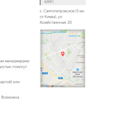
АДРЕС
с. Святопетровское (5 км.
от Киева), ул.
Хозяйственная, 20
шими менеджерами
адостью помогут
картой) или
. Возможна