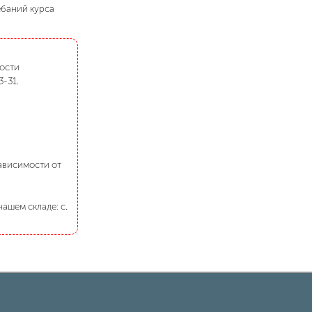
ебаний курса
мости
3-31.
зависимости от
ашем складе: с.