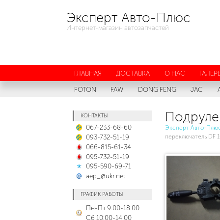
Эксперт Авто-Плюс
Интернет-магазин автозапчастей
ГЛАВНАЯ
ДОСТАВКА
О НАС
ГАЛЕР
FOTON
FAW
DONG FENG
JAC
Подруле
КОНТАКТЫ
067-233-68-60
Эксперт Авто-Плю
093-732-51-19
переключатель DF 
066-815-61-34
095-732-51-19
095-590-69-71
aep_@ukr.net
ГРАФИК РАБОТЫ
Пн-Пт 9:00-18:00
Сб 10:00-14:00