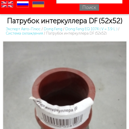
en
ru
uk
Патрубок интеркуллера DF (52х52)
Эксперт Авто-Плюс
/
Dong Feng
/
Dong Feng EQ 1074 ( V = 3.9 L )
/
Система охлаждения
/
Патрубок интеркуллера DF (52х52)