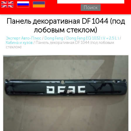
en
ru
uk
Панель декоративная DF 1044 (под
лобовым стеклом)
Эксперт Авто-Плюс
/
Dong Feng
/
Dong Feng EQ 1032 ( V = 2.5 L )
/
Кабина и кузов
/
Панель декоративная DF 1044 (под лобовым
стеклом)