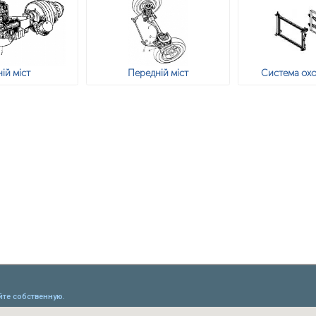
ій міст
Передній міст
Система ох