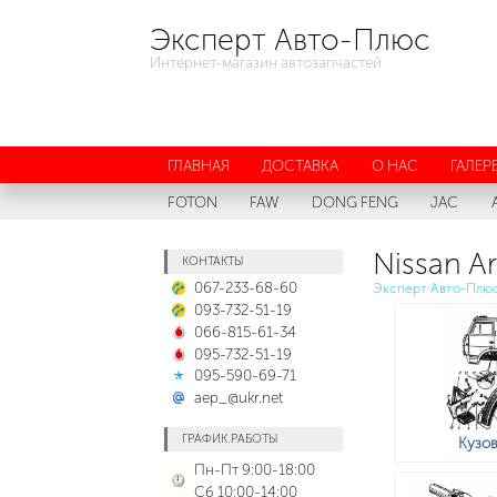
Эксперт Авто-Плюс
Интернет-магазин автозапчастей
ГЛАВНАЯ
ДОСТАВКА
О НАС
ГАЛЕР
FOTON
FAW
DONG FENG
JAC
Nissan Ar
КОНТАКТЫ
067-233-68-60
Эксперт Авто-Плю
093-732-51-19
066-815-61-34
095-732-51-19
095-590-69-71
aep_@ukr.net
ГРАФИК РАБОТЫ
Кузов
Пн-Пт 9:00-18:00
Сб 10:00-14:00