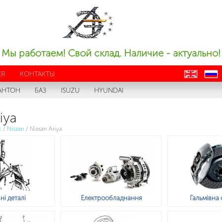
Мы работаем! Свой склад. Наличие - актуально!
ЕЯ
КОНТАКТЫ
en
ru
АНТОН
БАЗ
ISUZU
HYUNDAI
iya
с
/
Nissan
/
Nissan Ariya
ні деталі
Електрообладнання
Гальмівна