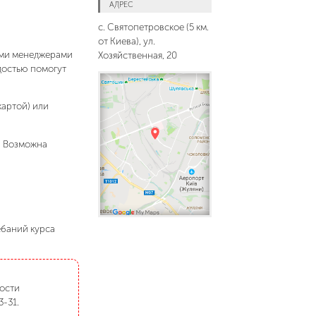
АДРЕС
с. Святопетровское (5 км.
от Киева), ул.
шими менеджерами
Хозяйственная, 20
адостью помогут
картой) или
. Возможна
ебаний курса
мости
3-31.