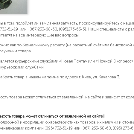
ны в том, подойдет ли вам данная запчасть, проконсультируйтесь с на
)732-51-19 или (067)233-68-60, (095)273-63-31. Наши специалисты с р
ответят на все интересующие вас вопросы.
ожно как по безналичному расчету (на расчетный счёт или банковской 
олучении товара.
вляется курьерскими службами «Новая Почта» или «Ночной Экспресс»
 курьерскими службами.
абрать товар в нашем магазине по адресу г. Киев, ул. Качалова 3.
сть товара может отличаться от заявленной на сайте и зависит от кол
ость товара может отличаться от заявленной на сайте!!!
подробной информации о характеристиках товаров, их наличии и стои
менеджерами компании (095) 732-51-19 или (067) 233-68-60, (095) 273-6