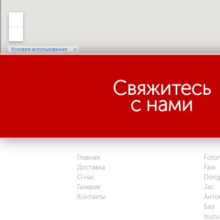
Свяжитесь
с нами
Главная
Foto
Доставка
Faw
О нас
Dong
Галерея
Jac
Контакты
Анто
Баз
Isuzu