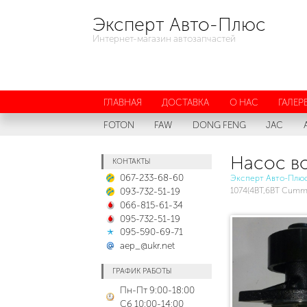
Эксперт Авто-Плюс
Интернет-магазин автозапчастей
ГЛАВНАЯ
ДОСТАВКА
О НАС
ГАЛЕР
FOTON
FAW
DONG FENG
JAC
Насос в
КОНТАКТЫ
067-233-68-60
Эксперт Авто-Плю
093-732-51-19
1074(4BT,6BT Cumm
066-815-61-34
095-732-51-19
095-590-69-71
aep_@ukr.net
ГРАФИК РАБОТЫ
Пн-Пт 9:00-18:00
Сб 10:00-14:00