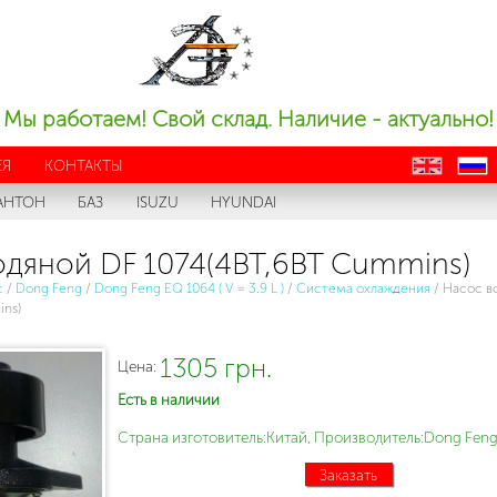
Мы работаем! Свой склад. Наличие - актуально!
ЕЯ
КОНТАКТЫ
en
ru
АНТОН
БАЗ
ISUZU
HYUNDAI
одяной DF 1074(4BT,6BT Cummins)
с
/
Dong Feng
/
Dong Feng EQ 1064 ( V = 3.9 L )
/
Система охлаждения
/
Насос в
ins)
1305 грн.
Цена:
Есть в наличии
Страна изготовитель:Китай, Производитель:Dong Feng
Заказать