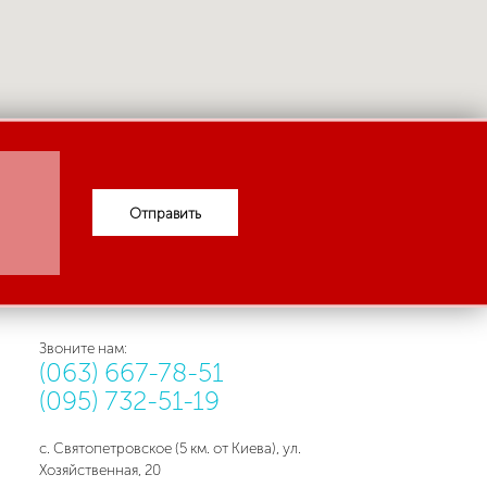
Отправить
Звоните нам:
(063) 667-78-51
(095) 732-51-19
с. Святопетровское (5 км. от Киева), ул.
Хозяйственная, 20