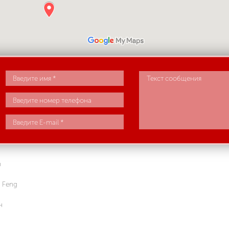
n
 Feng
н