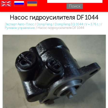
en
ru
uk
Насос гидроусилителя DF 1044
Эксперт Авто-Плюс
/
Dong Feng
/
Dong Feng EQ 1044 ( V = 3.76 L )
/
Рулевое управление
/
Насос гидроусилителя DF 1044