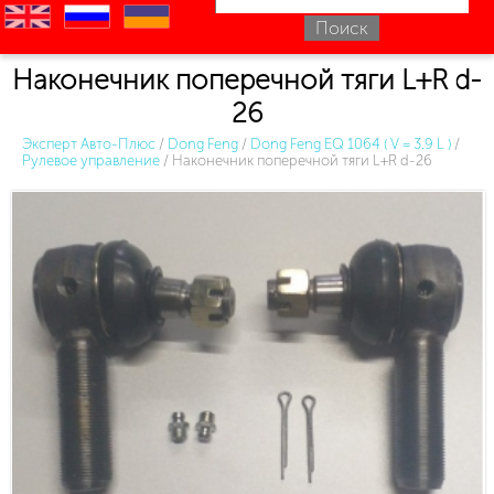
en
ru
uk
Наконечник поперечной тяги L+R d-
26
Эксперт Авто-Плюс
/
Dong Feng
/
Dong Feng EQ 1064 ( V = 3.9 L )
/
Рулевое управление
/
Наконечник поперечной тяги L+R d-26