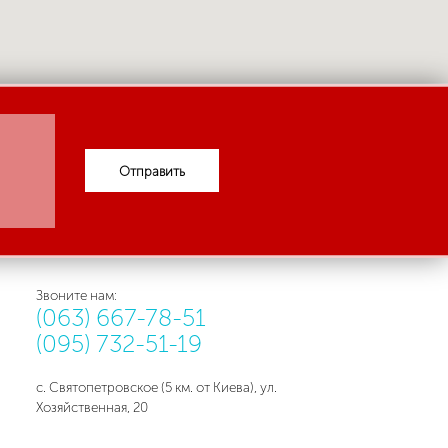
Отправить
Звоните нам:
(063) 667-78-51
(095) 732-51-19
с. Святопетровское (5 км. от Киева), ул.
Хозяйственная, 20