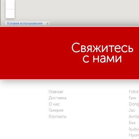
Свяжитесь
с нами
Главная
Foto
Доставка
Faw
О нас
Dong
Галерея
Jac
Контакты
Анто
Баз
Isuzu
Hyun