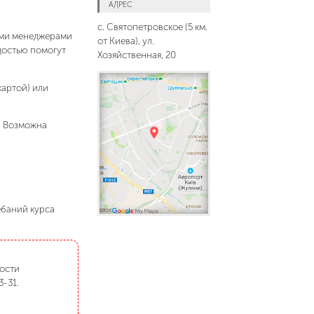
АДРЕС
с. Святопетровское (5 км.
шими менеджерами
от Киева), ул.
адостью помогут
Хозяйственная, 20
картой) или
. Возможна
ебаний курса
мости
3-31.