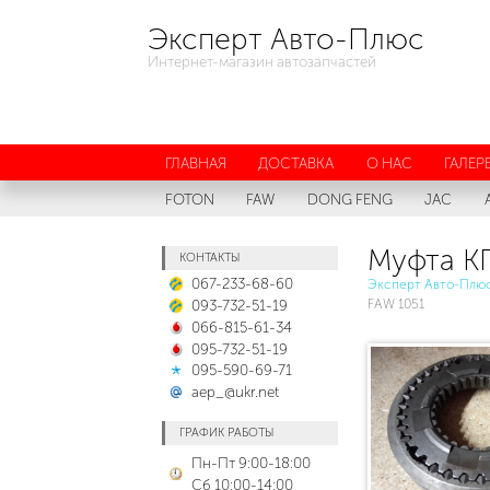
Эксперт Авто-Плюс
Интернет-магазин автозапчастей
ГЛАВНАЯ
ДОСТАВКА
О НАС
ГАЛЕР
FOTON
FAW
DONG FENG
JAC
Муфта К
КОНТАКТЫ
067-233-68-60
Эксперт Авто-Плю
093-732-51-19
FAW 1051
066-815-61-34
095-732-51-19
095-590-69-71
aep_@ukr.net
ГРАФИК РАБОТЫ
Пн-Пт 9:00-18:00
Сб 10:00-14:00