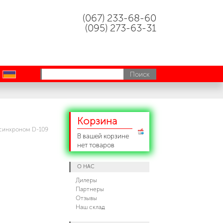
(067) 233-68-60
(095) 273-63-31
uk
Корзина
синхроном D-109
В вашей корзине
нет товаров
О НАС
Дилеры
Партнеры
Отзывы
Наш склад