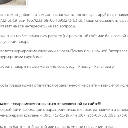
ны в том, подойдет ли вам данная запчасть, проконсультируйтесь с на
)732-51-19 или (067)233-68-60, (095)273-63-31. Наши специалисты с р
ответят на все интересующие вас вопросы.
ожно как по безналичному расчету (на расчетный счёт или банковской 
олучении товара.
вляется курьерскими службами «Новая Почта» или «Ночной Экспресс»
 курьерскими службами.
абрать товар в нашем магазине по адресу г. Киев, ул. Качалова 3.
сть товара может отличаться от заявленной на сайте и зависит от кол
ость товара может отличаться от заявленной на сайте!!!
подробной информации о характеристиках товаров, их наличии и стои
менеджерами компании (095) 732-51-19 или (067) 233-68-60, (095) 273-6
 можно банковской картой или наличными при получении товара.