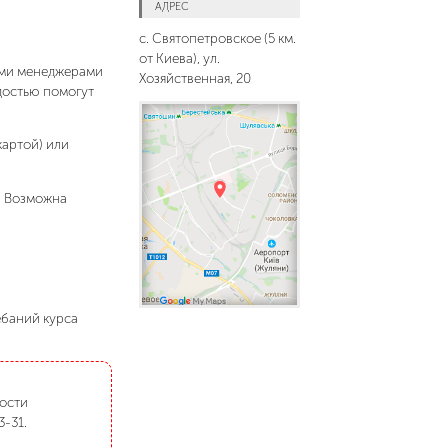
АДРЕС
с. Святопетровское (5 км.
от Киева), ул.
шими менеджерами
Хозяйственная, 20
адостью помогут
картой) или
. Возможна
ебаний курса
мости
3-31.