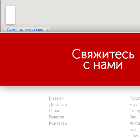
Свяжитесь
с нами
Главная
Foto
Доставка
Faw
О нас
Dong
Галерея
Jac
Контакты
Анто
Баз
Isuzu