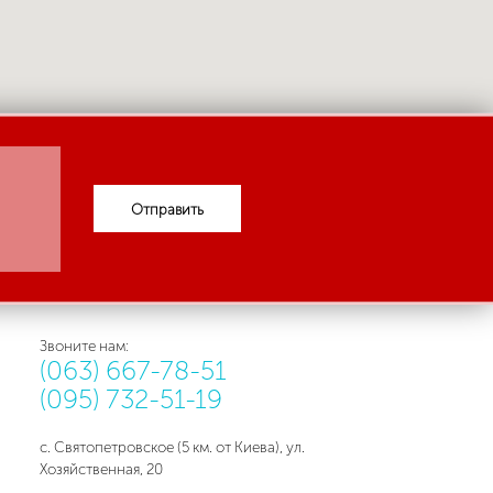
Отправить
Звоните нам:
(063) 667-78-51
(095) 732-51-19
с. Святопетровское (5 км. от Киева), ул.
Хозяйственная, 20