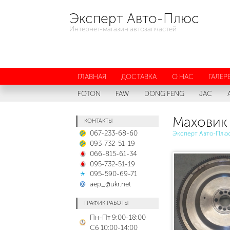
Эксперт Авто-Плюс
Интернет-магазин автозапчастей
ГЛАВНАЯ
ДОСТАВКА
О НАС
ГАЛЕР
FOTON
FAW
DONG FENG
JAC
Маховик 
КОНТАКТЫ
067-233-68-60
Эксперт Авто-Плю
093-732-51-19
066-815-61-34
095-732-51-19
095-590-69-71
aep_@ukr.net
ГРАФИК РАБОТЫ
Пн-Пт 9:00-18:00
Сб 10:00-14:00