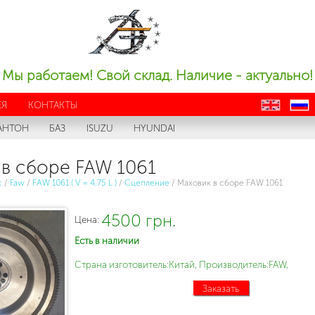
Мы работаем! Свой склад. Наличие - актуально!
ЕЯ
КОНТАКТЫ
en
ru
АНТОН
БАЗ
ISUZU
HYUNDAI
в сборе FAW 1061
с
/
Faw
/
FAW 1061 ( V = 4.75 L )
/
Сцепление
/
Маховик в сборе FAW 1061
4500 грн.
Цена:
Есть в наличии
Страна изготовитель:Китай, Производитель:FAW,
Заказать