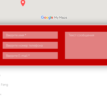
n
 Feng
н