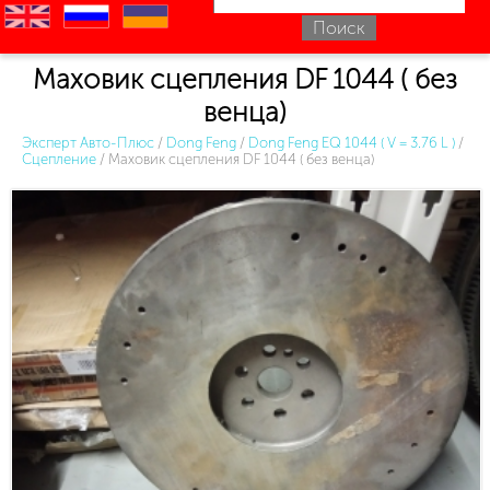
en
ru
uk
Маховик сцепления DF 1044 ( без
венца)
Эксперт Авто-Плюс
/
Dong Feng
/
Dong Feng EQ 1044 ( V = 3.76 L )
/
Сцепление
/
Маховик сцепления DF 1044 ( без венца)