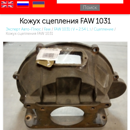
en
ru
uk
Кожух сцепления FAW 1031
Эксперт Авто-Плюс
/
Faw
/
FAW 1031 ( V = 2.54 L )
/
Сцепление
/
Кожух сцепления FAW 1031