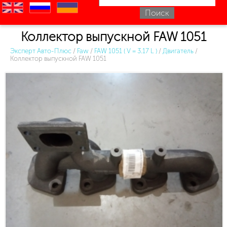
en
ru
uk
Коллектор выпускной FAW 1051
Эксперт Авто-Плюс
/
Faw
/
FAW 1051 ( V = 3.17 L )
/
Двигатель
/
Коллектор выпускной FAW 1051