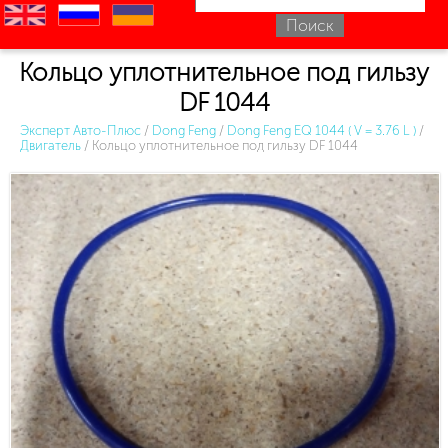
en
ru
uk
Кольцо уплотнительное под гильзу
DF 1044
Эксперт Авто-Плюс
/
Dong Feng
/
Dong Feng EQ 1044 ( V = 3.76 L )
/
Двигатель
/
Кольцо уплотнительное под гильзу DF 1044