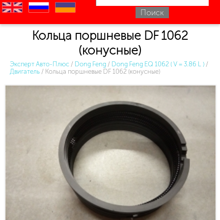
en
ru
uk
Кольца поршневые DF 1062
(конусные)
Эксперт Авто-Плюс
/
Dong Feng
/
Dong Feng EQ 1062 ( V = 3.86 L )
/
Двигатель
/
Кольца поршневые DF 1062 (конусные)