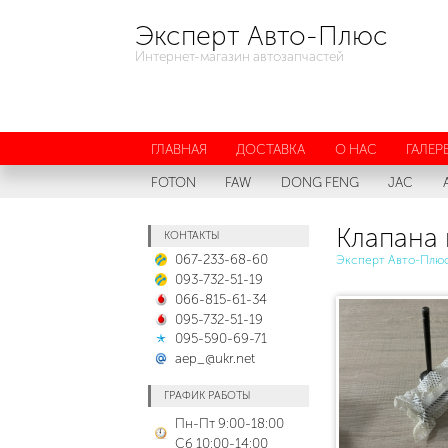
Эксперт Авто-Плюс
Интернет-магазин автозапчастей
ГЛАВНАЯ
ДОСТАВКА
О НАС
ГАЛЕР
FOTON
FAW
DONG FENG
JAC
Клапана
КОНТАКТЫ
067-233-68-60
Эксперт Авто-Плю
093-732-51-19
066-815-61-34
095-732-51-19
095-590-69-71
aep_@ukr.net
ГРАФИК РАБОТЫ
Пн-Пт 9:00-18:00
Сб 10:00-14:00