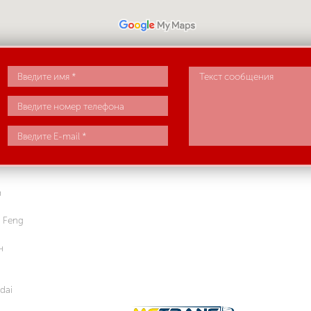
n
 Feng
н
dai