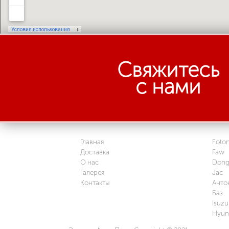
Свяжитесь
с нами
Главная
Foto
Доставка
Faw
О нас
Dong
Галерея
Jac
Контакты
Анто
Баз
Isuzu
Hyun