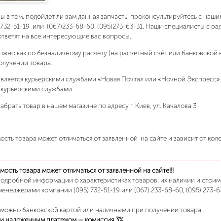
ны в том, подойдет ли вам данная запчасть, проконсультируйтесь с на
)732-51-19 или (067)233-68-60, (095)273-63-31. Наши специалисты с р
ответят на все интересующие вас вопросы.
ожно как по безналичному расчету (на расчетный счёт или банковской 
олучении товара.
вляется курьерскими службами «Новая Почта» или «Ночной Экспресс»
 курьерскими службами.
абрать товар в нашем магазине по адресу г. Киев, ул. Качалова 3.
сть товара может отличаться от заявленной на сайте и зависит от кол
ость товара может отличаться от заявленной на сайте!!!
подробной информации о характеристиках товаров, их наличии и стои
менеджерами компании (095) 732-51-19 или (067) 233-68-60, (095) 273-6
 можно банковской картой или наличными при получении товара.
и наложенным платежом — комиссия 3%