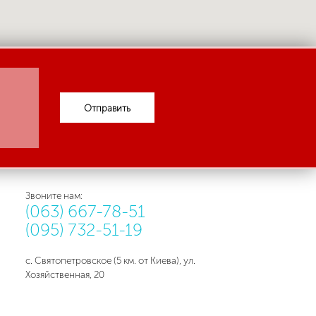
Отправить
Звоните нам:
(063) 667-78-51
(095) 732-51-19
с. Святопетровское (5 км. от Киева), ул.
Хозяйственная, 20