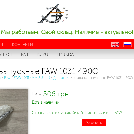
Мы работаем! Свой склад. Наличие - актуально!
ЕЯ
КОНТАКТЫ
en
ru
АНТОН
БАЗ
ISUZU
HYUNDAI
 выпускные FAW 1031 490Q
с
/
Faw
/
FAW 1031 ( V = 2.54 L )
/
Двигатель
/
Клапана выпускные FAW 1031 490Q
506 грн.
Цена:
Есть в наличии
Страна изготовитель:Китай, Производитель:FAW,
Заказать