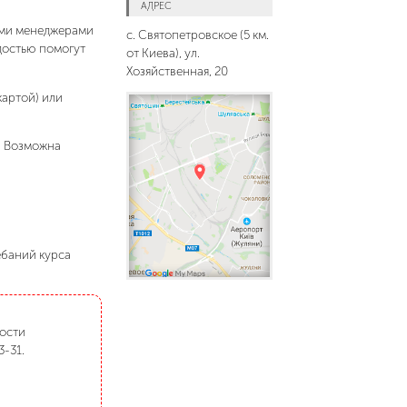
АДРЕС
шими менеджерами
с. Святопетровское (5 км.
адостью помогут
от Киева), ул.
Хозяйственная, 20
картой) или
. Возможна
ебаний курса
мости
3-31.