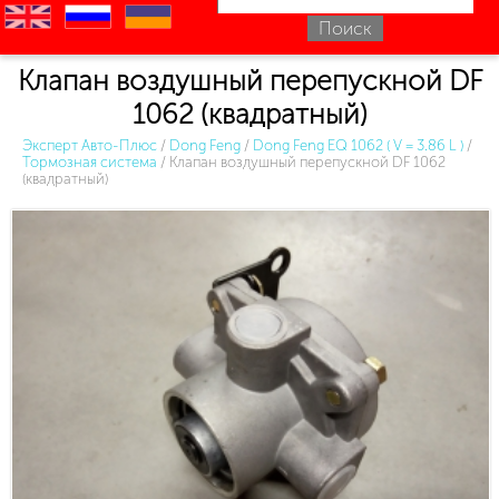
en
ru
uk
Клапан воздушный перепускной DF
1062 (квадратный)
Эксперт Авто-Плюс
/
Dong Feng
/
Dong Feng EQ 1062 ( V = 3.86 L )
/
Тормозная система
/
Клапан воздушный перепускной DF 1062
(квадратный)