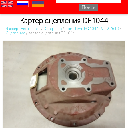
en
ru
uk
Картер сцепления DF 1044
Эксперт Авто-Плюс
/
Dong Feng
/
Dong Feng EQ 1044 ( V = 3.76 L )
/
Сцепление
/
Картер сцепления DF 1044