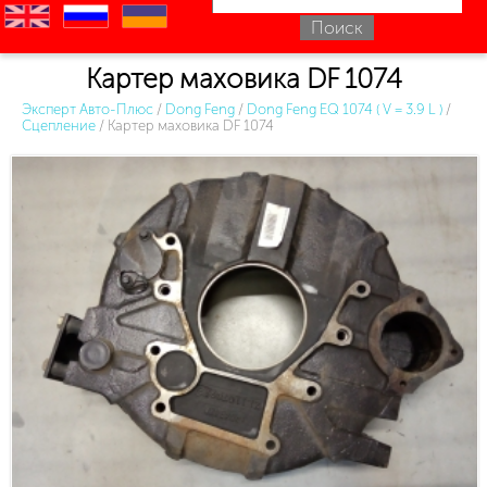
en
ru
uk
Картер маховика DF 1074
Эксперт Авто-Плюс
/
Dong Feng
/
Dong Feng EQ 1074 ( V = 3.9 L )
/
Сцепление
/
Картер маховика DF 1074