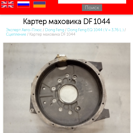
en
ru
uk
Картер маховика DF 1044
Эксперт Авто-Плюс
/
Dong Feng
/
Dong Feng EQ 1044 ( V = 3.76 L )
/
Сцепление
/
Картер маховика DF 1044