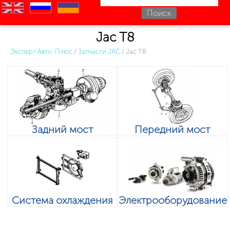
en
ru
uk
Jac T8
Эксперт Авто-Плюс
/
Запчасти JAC
/
Jac T8
Задний мост
Передний мост
Система охлаждения
Электрооборудование