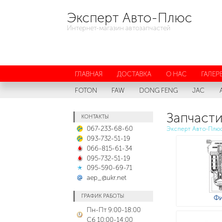
Эксперт Авто-Плюс
Интернет-магазин автозапчастей
ГЛАВНАЯ
ДОСТАВКА
О НАС
ГАЛЕР
FOTON
FAW
DONG FENG
JAC
Запчасти
КОНТАКТЫ
067-233-68-60
Эксперт Авто-Плю
093-732-51-19
066-815-61-34
095-732-51-19
095-590-69-71
aep_@ukr.net
ГРАФИК РАБОТЫ
Фи
Пн-Пт 9:00-18:00
Сб 10:00-14:00