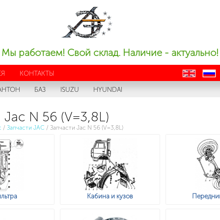
Мы работаем! Свой склад. Наличие - актуально!
ЕЯ
КОНТАКТЫ
en
ru
АНТОН
БАЗ
ISUZU
HYUNDAI
 Jac N 56 (V=3,8L)
с
/
Запчасти JAC
/
Запчасти Jac N 56 (V=3,8L)
льтра
Кабина и кузов
Передни