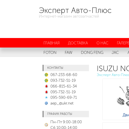
Эксперт Авто-Плюс
Интернет-магазин автозапчастей
ГЛАВНАЯ
ДОСТАВКА
О НАС
ГАЛЕР
FOTON
FAW
DONG FENG
JAC
ISUZU NQ
КОНТАКТЫ
067-233-68-60
Эксперт Авто-Плю
093-732-51-19
066-815-61-34
095-732-51-19
095-590-69-71
aep_@ukr.net
ГРАФИК РАБОТЫ
Дви
Пн-Пт 9:00-18:00
Сб 10:00-14:00