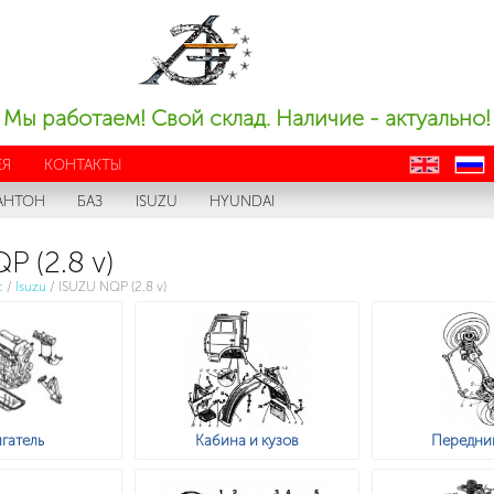
Мы работаем! Свой склад. Наличие - актуально!
ЕЯ
КОНТАКТЫ
en
ru
АНТОН
БАЗ
ISUZU
HYUNDAI
P (2.8 v)
с
/
Isuzu
/
ISUZU NQP (2.8 v)
гатель
Кабина и кузов
Передни