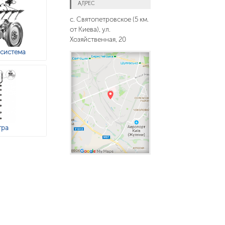
АДРЕС
с. Святопетровское (5 км.
от Киева), ул.
Хозяйственная, 20
 система
тра