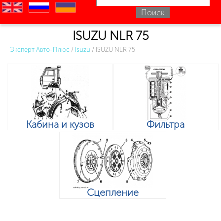
en
ru
uk
ISUZU NLR 75
Эксперт Авто-Плюс
/
Isuzu
/
ISUZU NLR 75
Кабина и кузов
Фильтра
Сцепление