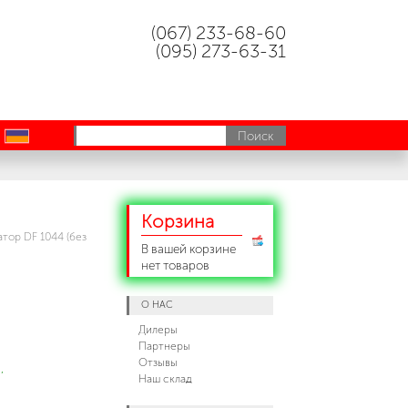
(067) 233-68-60
(095) 273-63-31
uk
Корзина
атор DF 1044 (без
В вашей корзине
нет товаров
О НАС
Дилеры
Партнеры
Отзывы
,
Наш склад