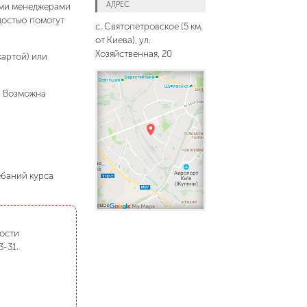
АДРЕС
шими менеджерами
адостью помогут
с. Святопетровское (5 км.
от Киева), ул.
Хозяйственная, 20
картой) или
. Возможна
ебаний курса
мости
3-31.