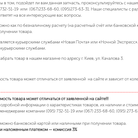
ны в том, подойдет ли вам данная запчасть, проконсультируйтесь с на
)732-51-19 или (067)233-68-60, (095)273-63-31. Наши специалисты с р
ответят на все интересующие вас вопросы.
ожно как по безналичному расчету (на расчетный счёт или банковской 
олучении товара.
вляется курьерскими службами «Новая Почта» или «Ночной Экспресс»
 курьерскими службами.
абрать товар в нашем магазине по адресу г. Киев, ул. Качалова 3.
сть товара может отличаться от заявленной на сайте и зависит от кол
ость товара может отличаться от заявленной на сайте!!!
подробной информации о характеристиках товаров, их наличии и стои
менеджерами компании (095) 732-51-19 или (067) 233-68-60, (095) 273-6
 можно банковской картой или наличными при получении товара.
и наложенным платежом — комиссия 3%