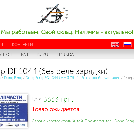
Мы работаем! Свой склад. Наличие - актуально!
ЕЯ
КОНТАКТЫ
en
ru
АНТОН
БАЗ
ISUZU
HYUNDAI
р DF 1044 (без реле зарядки)
с
/
Dong Feng
/
Dong Feng EQ 1044 ( V = 3.76 L )
/
Электрооборудование
/
Генер
3333 грн.
Цена:
Товар ожидается
Страна изготовитель:Китай, Производитель:Dong Feng