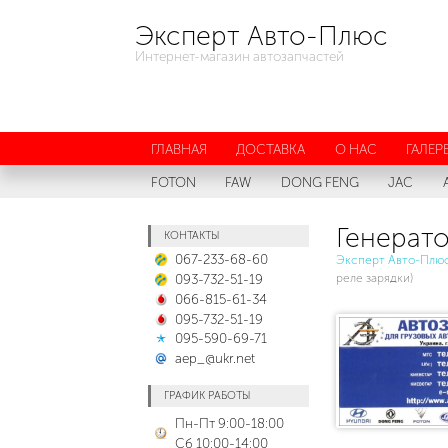
Эксперт Авто-Плюс
Интернет-магазин автозапчастей
ГЛАВНАЯ
ДОСТАВКА
О НАС
ГАЛЕР
FOTON
FAW
DONG FENG
JAC
Генерато
КОНТАКТЫ
067-233-68-60
Эксперт Авто-Плю
093-732-51-19
реле зарядки)
066-815-61-34
095-732-51-19
095-590-69-71
aep_@ukr.net
ГРАФИК РАБОТЫ
Пн-Пт 9:00-18:00
Сб 10:00-14:00