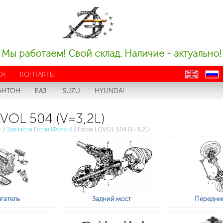
Мы работаем! Свой склад. Наличие - актуально!
ЕЯ
КОНТАКТЫ
en
ru
АНТОН
БАЗ
ISUZU
HYUNDAI
VOL 504 (V=3,2L)
с
/
Запчасти Foton (Фотон)
/
Foton LOVOL 504 (V=3,2L)
гатель
Задний мост
Передни