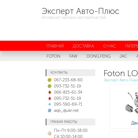
Эксперт Авто-Плюс
Интернет-магазин автозапчастей
ГЛАВНАЯ
ДОСТАВКА
О НАС
ГАЛЕР
FOTON
FAW
DONG FENG
JAC
Foton LO
КОНТАКТЫ
067-233-68-60
Эксперт Авто-Плю
093-732-51-19
066-815-61-34
095-732-51-19
095-590-69-71
aep_@ukr.net
ГРАФИК РАБОТЫ
Дви
Пн-Пт 9:00-18:00
Сб 10:00-14:00