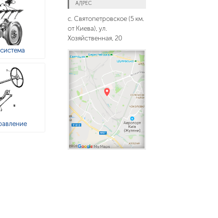
АДРЕС
с. Святопетровское (5 км.
от Киева), ул.
Хозяйственная, 20
 система
равление