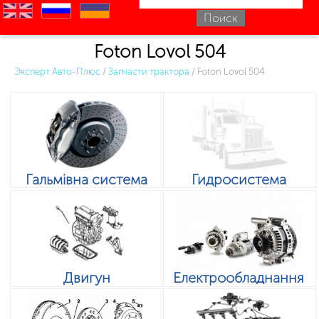
en
ru
uk
Foton Lovol 504
Эксперт Авто-Плюс
/
Запчасти трактора
/
Foton Lovol 504
Гальмівна система
Гидросистема
Двигун
Електрообладнання