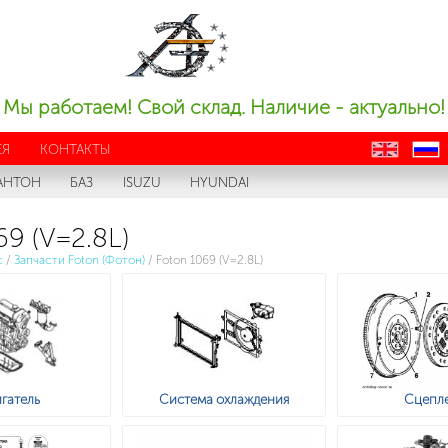
Мы работаем! Свой склад. Наличие - актуально!
ЕЯ
КОНТАКТЫ
en
ru
АНТОН
БАЗ
ISUZU
HYUNDAI
69 (V=2.8L)
с
/
Запчасти Foton (Фотон)
/
Foton 1069 (V=2.8L)
гатель
Система охлаждения
Сцепл