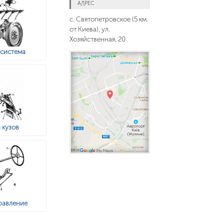
АДРЕС
с. Святопетровское (5 км.
от Киева), ул.
Хозяйственная, 20
 система
 кузов
равление