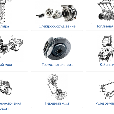
льтра
Электрооборудование
Топливная
ий мост
Тормозная система
Кабина и
переключения
Передний мост
Рулевое уп
редач