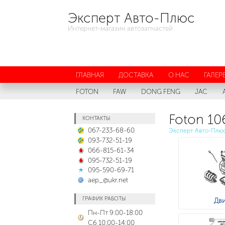
Эксперт Авто-Плюс
Интернет-магазин автозапчастей
ГЛАВНАЯ
ДОСТАВКА
О НАС
ГАЛЕР
FOTON
FAW
DONG FENG
JAC
Foton 10
КОНТАКТЫ
067-233-68-60
Эксперт Авто-Плю
093-732-51-19
066-815-61-34
095-732-51-19
095-590-69-71
aep_@ukr.net
ГРАФИК РАБОТЫ
Дви
Пн-Пт 9:00-18:00
Сб 10:00-14:00