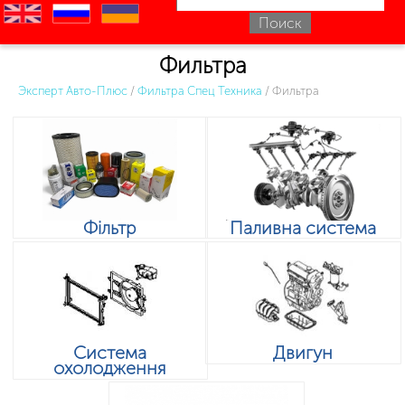
en
ru
uk
Фильтра
Эксперт Авто-Плюс
/
Фильтра Спец Техника
/
Фильтра
Фільтр
Паливна система
Система
Двигун
охолодження