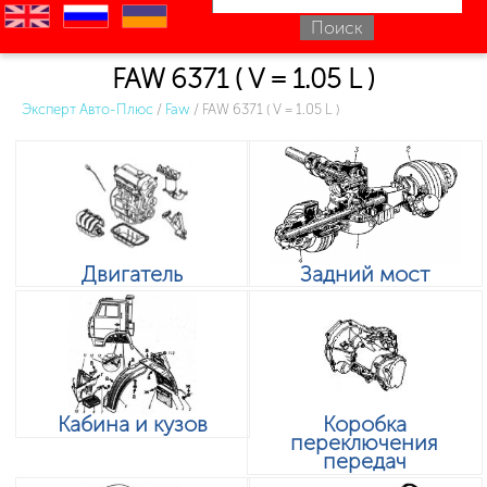
en
ru
uk
FAW 6371 ( V = 1.05 L )
Эксперт Авто-Плюс
/
Faw
/
FAW 6371 ( V = 1.05 L )
Двигатель
Задний мост
Кабина и кузов
Коробка
переключения
передач