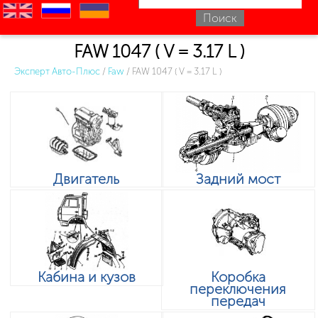
en
ru
uk
FAW 1047 ( V = 3.17 L )
Эксперт Авто-Плюс
/
Faw
/
FAW 1047 ( V = 3.17 L )
Двигатель
Задний мост
Кабина и кузов
Коробка
переключения
передач