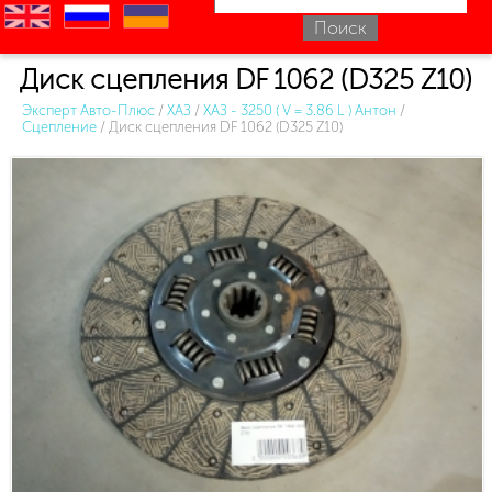
en
ru
uk
Диск сцепления DF 1062 (D325 Z10)
Эксперт Авто-Плюс
/
ХАЗ
/
ХАЗ - 3250 ( V = 3.86 L ) Антон
/
Сцепление
/
Диск сцепления DF 1062 (D325 Z10)