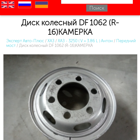
en
ru
uk
Диск колесный DF 1062 (R-
16)КАМЕРКА
Эксперт Авто-Плюс
/
ХАЗ
/
ХАЗ - 3250 ( V = 3.86 L ) Антон
/
Передний
мост
/
Диск колесный DF 1062 (R-16)КАМЕРКА